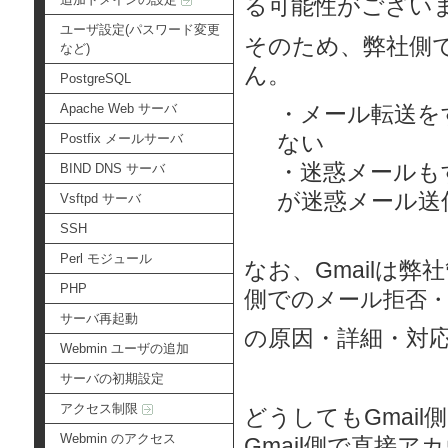
る可能性がござい
ユーザ設定(パスワード変更
そのため、弊社側で
など)
ん。
PostgreSQL
Apache Web サーバ
・メール転送を
ない
Postfix メールサーバ
・迷惑メールも
BIND DNS サーバ
が迷惑メール送
Vsftpd サーバ
SSH
Perl モジュール
なお、Gmailは
PHP
側での
メール拒否
サーバ再起動
の原因・詳細・対
Webmin ユーザの追加
サーバの初期設定
アクセス制限
どうしてもGmai
Webmin のアクセス
Gmail側で直接