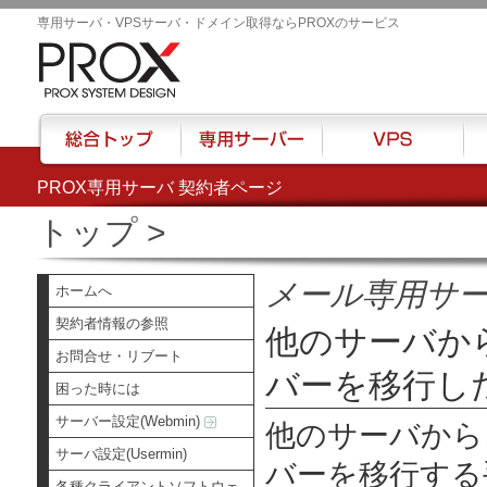
専用サーバ・VPSサーバ・ドメイン取得ならPROXのサービス
PROX専用サーバ 契約者ページ
総合トップ
専用サーバー
VPS
ハウ
トップ
>
メール専用サ
ホームへ
契約者情報の参照
他のサーバか
お問合せ・リブート
バーを移行し
困った時には
サーバー設定(Webmin)
他のサーバから
サーバ設定(Usermin)
バーを移行する
各種クライアントソフトウェ