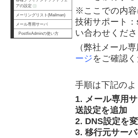
アの設定
※ここでの内容
メーリングリスト(Mailman)
技術サポート：sup
メール専用サーバ
い合わせくださ
PostfixAdminの使い方
（弊社メール専
ージ
をご確認く
手順は下記のよ
1. メール専
送設定を追加
2. DNS設定を
3. 移行元サ