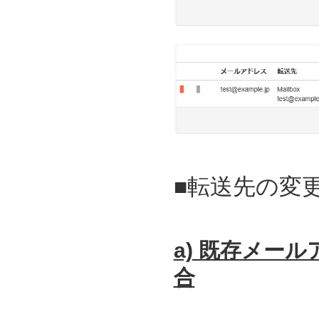
■転送先の変
a) 既存メー
合