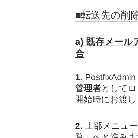
■転送先の削
a) 既存メー
合
1.
PostfixAdmin
管理者
としてロ
開始時にお渡しし
2.
上部メニュー
覧」へと進みま