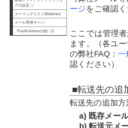
アの設定
ージ
をご確認く
メーリングリスト(Mailman)
メール専用サーバ
PostfixAdminの使い方
ここでは管理者
ます。（各ユー
の弊社FAQ：
一
認ください）
■転送先の追
転送先の追加方
a) 既存メ
b) 転送元