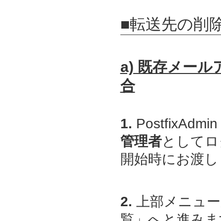
■転送先の削
a) 既存メー
合
1.
PostfixAdmin
管理者
としてロ
開始時にお渡しし
2.
上部メニュー
覧」へと進みま