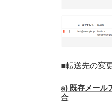
■転送先の変
a) 既存メー
合