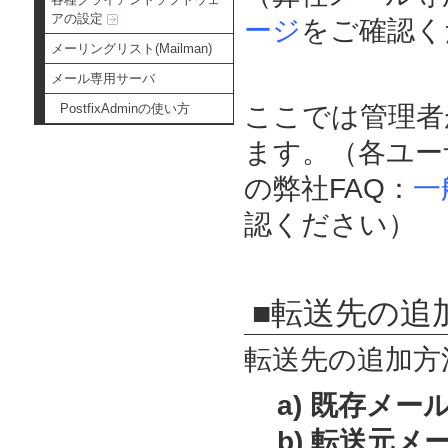
アの設定
ージ
をご確認く
メーリングリスト(Mailman)
メール専用サーバ
PostfixAdminの使い方
ここでは管理者
ます。（各ユー
の弊社FAQ：
一
認ください）
■転送先の追
転送先の追加方
a) 既存メ
b) 転送元