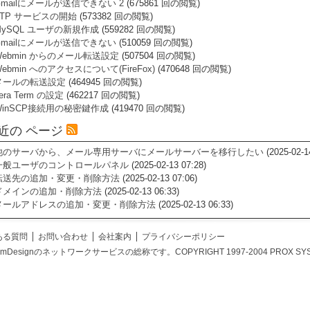
Gmailにメールが送信できない 2
(675861 回の閲覧)
FTP サービスの開始
(573382 回の閲覧)
MySQL ユーザの新規作成
(559282 回の閲覧)
Gmailにメールが送信できない
(510059 回の閲覧)
Webmin からのメール転送設定
(507504 回の閲覧)
ebmin へのアクセスについて(FireFox)
(470648 回の閲覧)
メールの転送設定
(464945 回の閲覧)
era Term の設定
(462217 回の閲覧)
WinSCP接続用の秘密鍵作成
(419470 回の閲覧)
近の ページ
他のサーバから、メール専用サーバにメールサーバーを移行したい
(2025-02-1
一般ユーザのコントロールパネル
(2025-02-13 07:28)
転送先の追加・変更・削除方法
(2025-02-13 07:06)
ドメインの追加・削除方法
(2025-02-13 06:33)
メールアドレスの追加・変更・削除方法
(2025-02-13 06:33)
ある質問
お問い合わせ
会社案内
プライバシーポリシー
temDesignのネットワークサービスの総称です。COPYRIGHT 1997-2004 PROX SYSTEM DES