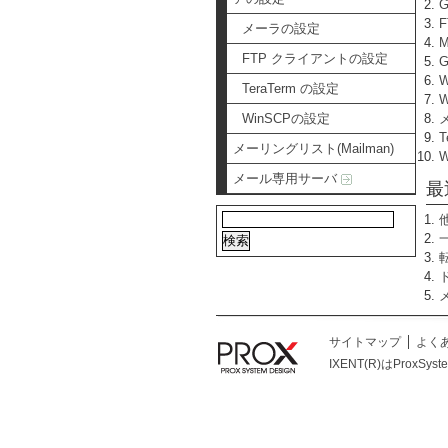
メーラの設定
FTP クライアントの設定
TeraTerm の設定
W
WinSCPの設定
T
メーリングリスト(Mailman)
メール専用サーバ
最
サイトマップ
よく
IXENT(R)はProxSys