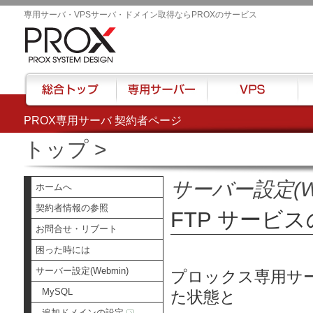
専用サーバ・VPSサーバ・ドメイン取得ならPROXのサービス
PROX専用サーバ 契約者ページ
総合トップ
専用サーバー
VPS
ハウ
トップ
>
サーバー設定(We
ホームへ
契約者情報の参照
FTP サービ
お問合せ・リブート
困った時には
サーバー設定(Webmin)
プロックス専用サーバ
MySQL
た状態と
追加ドメインの設定