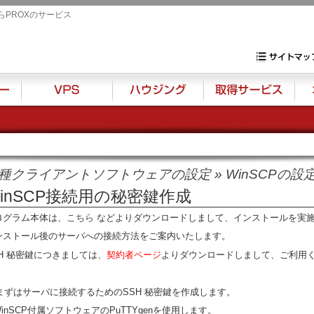
らPROXのサービス
専用サーバ・VP
サイトマップ
VPS
ハウジング
取得サービス
オプ
種クライアントソフトウェアの設定
»
WinSCPの設
inSCP接続用の秘密鍵作成
ログラム本体は、
こちら
などよりダウンロードしまして、インストールを実
ンストール後のサーバへの接続方法をご案内いたします。
SH 秘密鍵につきましては、
契約者ページ
よりダウンロードしまして、ご利用
. まずはサーバに接続するためのSSH 秘密鍵を作成します。
nSCP付属ソフトウェアのPuTTYgenを使用します。