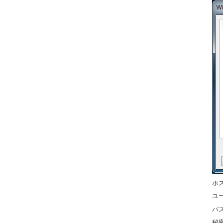
ホ
ユ
パス
秘