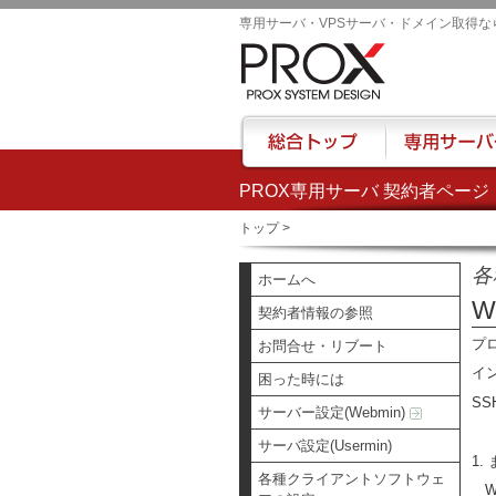
専用サーバ・VPSサーバ・ドメイン取得な
PROX専用サーバ 契約者ページ
総合トップ
専用サーバー
トップ
>
各
ホームへ
W
契約者情報の参照
プ
お問合せ・リブート
イ
困った時には
S
サーバー設定(Webmin)
サーバ設定(Usermin)
1
各種クライアントソフトウェ
Wi