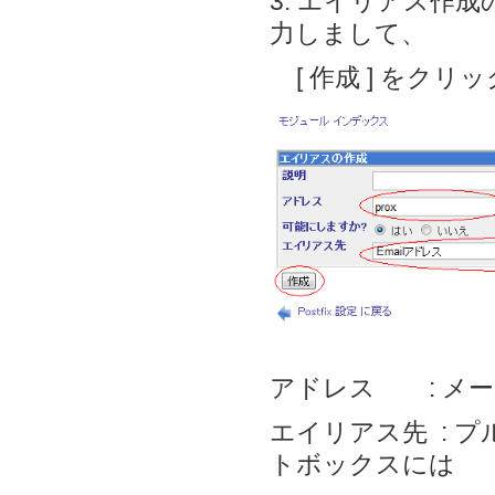
3. エイリアス作
力しまして、
[ 作成 ] をクリ
アドレス : メ
エイリアス先 : プ
トボックスには