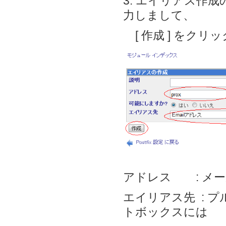
3. エイリアス作
力しまして、
[ 作成 ] をクリ
アドレス : メ
エイリアス先 : プ
トボックスには