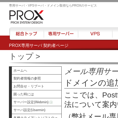
専用サーバ・VPSサーバ・ドメイン取得ならPROXのサービス
PROX専用サーバ 契約者ページ
総合トップ
専用サーバー
VPS
ハウ
トップ
>
メール専用サ
ホームへ
契約者情報の参照
ドメインの追
お問合せ・リブート
ここでは、
Pos
困った時には
サーバー設定(Webmin)
法について案内
サーバ設定(Usermin)
（弊社メール専
各種クライアントソフトウェ