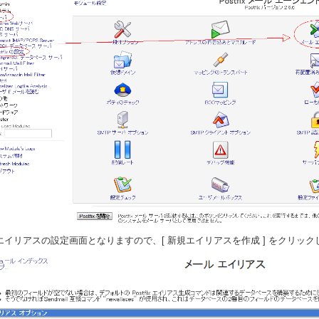
. エイリアスの設定画面となりますので、[ 新規エイリアスを作成 ] をクリック