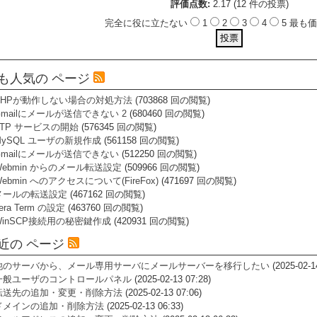
評価点数:
2.17 (12 件の投票)
完全に役に立たない
1
2
3
4
5 最
も人気の ページ
PHPが動作しない場合の対処方法
(703868 回の閲覧)
Gmailにメールが送信できない 2
(680460 回の閲覧)
FTP サービスの開始
(576345 回の閲覧)
MySQL ユーザの新規作成
(561158 回の閲覧)
Gmailにメールが送信できない
(512250 回の閲覧)
Webmin からのメール転送設定
(509966 回の閲覧)
ebmin へのアクセスについて(FireFox)
(471697 回の閲覧)
メールの転送設定
(467162 回の閲覧)
era Term の設定
(463760 回の閲覧)
WinSCP接続用の秘密鍵作成
(420931 回の閲覧)
近の ページ
他のサーバから、メール専用サーバにメールサーバーを移行したい
(2025-02-1
一般ユーザのコントロールパネル
(2025-02-13 07:28)
転送先の追加・変更・削除方法
(2025-02-13 07:06)
ドメインの追加・削除方法
(2025-02-13 06:33)