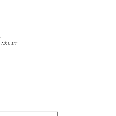
は
入力します