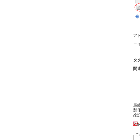
ア
エ
転
タ
関
最終更
製作者
改訂:
こ