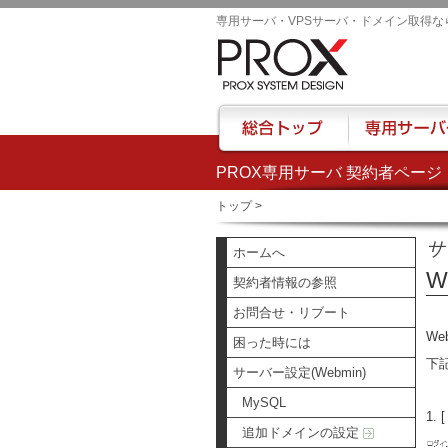
専用サーバ・VPSサーバ・ドメイン取得な
PROX専用サーバ 契約者ページ
総合トップ
専用サーバー
トップ
>
サ
ホームへ
W
契約者情報の参照
お問合せ・リブート
W
困った時には
下
サーバー設定(Webmin)
MySQL
1.
追加ドメインの設定