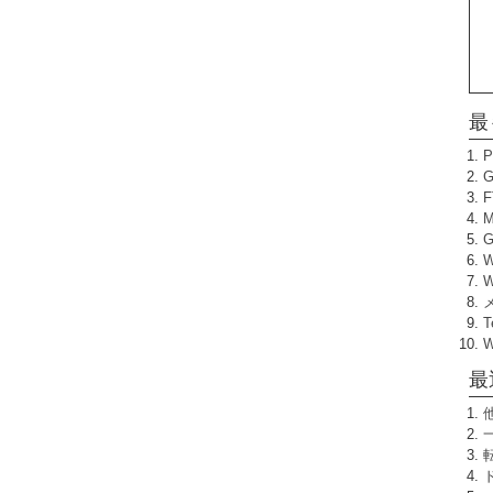
最
W
T
最