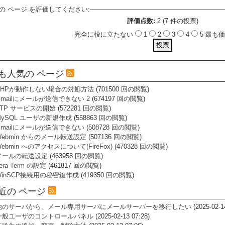
の ページ を評価してください:
評価点数:
2 (7 件の投票)
完全に役に立たない
1
2
3
4
5 最
も人気の ページ
PHPが動作しない場合の対処方法
(701500 回の閲覧)
Gmailにメールが送信できない 2
(674197 回の閲覧)
FTP サービスの開始
(572281 回の閲覧)
MySQL ユーザの新規作成
(558863 回の閲覧)
Gmailにメールが送信できない
(508728 回の閲覧)
Webmin からのメール転送設定
(507136 回の閲覧)
ebmin へのアクセスについて(FireFox)
(470328 回の閲覧)
メールの転送設定
(463958 回の閲覧)
era Term の設定
(461817 回の閲覧)
WinSCP接続用の秘密鍵作成
(419350 回の閲覧)
近の ページ
他のサーバから、メール専用サーバにメールサーバーを移行したい
(2025-02-1
一般ユーザのコントロールパネル
(2025-02-13 07:28)