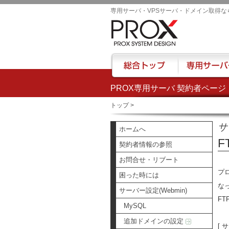
専用サーバ・VPSサーバ・ドメイン取得な
PROX専用サーバ 契約者ページ
総合トップ
専用サーバー
トップ
>
サ
ホームへ
F
契約者情報の参照
お問合せ・リブート
プ
困った時には
な
サーバー設定(Webmin)
FT
MySQL
追加ドメインの設定
[ 