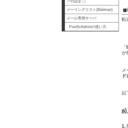
アの設定
メーリングリスト(Mailman)
メール専用サーバ
転
PostfixAdminの使い方
「
が
メ
ド
以
a
1.
P