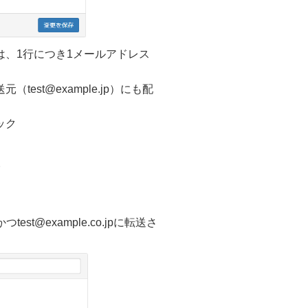
、1行につき1メールアドレス
est@example.jp）にも配
ック
。
est@example.co.jpに転送さ