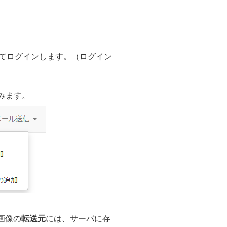
てログインします。（ログイン
みます。
画像の
転送元
には、サーバに存