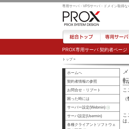
専用サーバ・VPSサーバ・ドメイン取得な
PROX専用サーバ 契約者ページ
総合トップ
専用サーバー
トップ
>
メ
ホームへ
契約者情報の参照
こ
お問合せ・リブート
（
困った時には
サーバー設定(Webmin)
こ
サーバ設定(Usermin)
は
各種クライアントソフトウェ