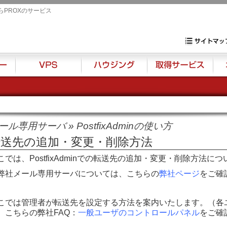
らPROXのサービス
専用サーバ・VP
サイトマップ
VPS
ハウジング
取得サービス
オプ
ール専用サーバ
»
PostfixAdminの使い方
転送先の追加・変更・削除方法
こでは、PostfixAdminでの転送先の追加・変更・削除方法に
弊社メール専用サーバについては、こちらの
弊社ページ
をご確
こでは管理者が転送先を設定する方法を案内いたします。（各
、こちらの弊社FAQ：
一般ユーザのコントロールパネル
をご確