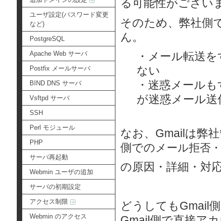
る可能性がござい
ユーザ設定(パスワード変更
そのため、弊社側で
など)
ん。
PostgreSQL
Apache Web サーバ
・メール転送を
ない
Postfix メールサーバ
・迷惑メールも
BIND DNS サーバ
が迷惑メール送
Vsftpd サーバ
SSH
Perl モジュール
なお、Gmailは
PHP
側での
メール拒否
サーバ再起動
の原因・詳細・対
Webmin ユーザの追加
サーバの初期設定
アクセス制限
どうしてもGmai
Webmin のアクセス
Gmail側で直接