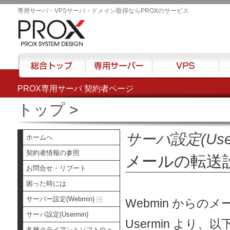
専用サーバ・VPSサーバ・ドメイン取得ならPROXのサービス
PROX専用サーバ 契約者ページ
総合トップ
専用サーバー
VPS
ハウ
トップ
>
サーバ設定(User
ホームへ
契約者情報の参照
メールの転送
お問合せ・リブート
困った時には
サーバー設定(Webmin)
Webmin からの
サーバ設定(Usermin)
Usermin よ
各種クライアントソフトウェ