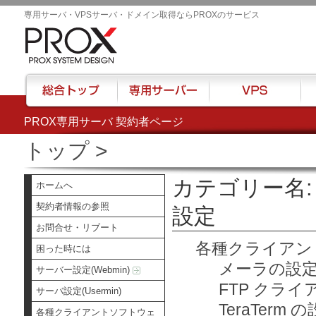
専用サーバ・VPSサーバ・ドメイン取得ならPROXのサービス
PROX専用サーバ 契約者ページ
総合トップ
専用サーバー
VPS
ハウ
トップ
>
カテゴリー名
ホームへ
契約者情報の参照
設定
お問合せ・リブート
各種クライアン
困った時には
メーラの設
サーバー設定(Webmin)
FTP クラ
サーバ設定(Usermin)
TeraTerm 
各種クライアントソフトウェ