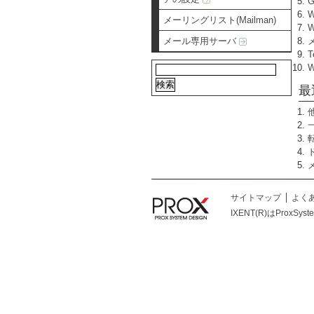
メーリングリスト(Mailman)
W
メール専用サーバ
T
最
サイトマップ
よく
IXENT(R)はProxSys