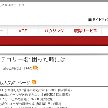
らPROXのサービス
専用サーバ・VP
サイトマップ
VPS
ハウジング
取得サービス
オプ
テゴリー名: 困った時には
困った時には
(1 FAQ
)
も人気の ページ
PHPが動作しない場合の対処方法
(703885 回の閲覧)
Gmailにメールが送信できない 2
(680524 回の閲覧)
FTP サービスの開始
(576368 回の閲覧)
MySQL ユーザの新規作成
(561181 回の閲覧)