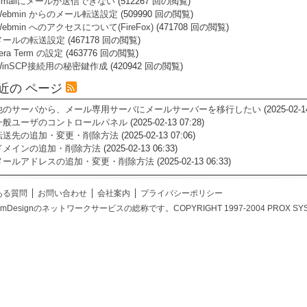
Gmailにメールが送信できない
(512267 回の閲覧)
Webmin からのメール転送設定
(509990 回の閲覧)
ebmin へのアクセスについて(FireFox)
(471708 回の閲覧)
メールの転送設定
(467178 回の閲覧)
era Term の設定
(463776 回の閲覧)
WinSCP接続用の秘密鍵作成
(420942 回の閲覧)
近の ページ
他のサーバから、メール専用サーバにメールサーバーを移行したい
(2025-02-1
一般ユーザのコントロールパネル
(2025-02-13 07:28)
転送先の追加・変更・削除方法
(2025-02-13 07:06)
ドメインの追加・削除方法
(2025-02-13 06:33)
メールアドレスの追加・変更・削除方法
(2025-02-13 06:33)
ある質問
お問い合わせ
会社案内
プライバシーポリシー
temDesignのネットワークサービスの総称です。COPYRIGHT 1997-2004 PROX SYSTEM DES