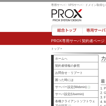
専用サーバ・VPSサーバ・ドメイン取得な
PROX専用サーバ 契約者ページ
総合トップ
専用サーバー
トップ
>
カ
ホームへ
契約者情報の参照
お問合せ・リブート
困った時には
最
サーバー設定(Webmin)
サーバ設定(Usermin)
各種クライアントソフトウェ
アの設定